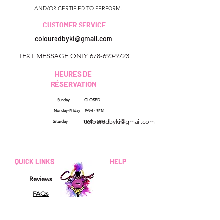
AND/OR CERTIFIED TO PERFORM.
CUSTOMER SERVICE
colouredbyki@gmail.com
TEXT MESSAGE ONLY
678-690-9723
HEURES DE
RÉSERVATION
Sunday CLOSED
Géorgie, États-Unis
Monday-Friday 9AM - 9PM
colouredbyki@gmail.com
Saturday 11AM - 6PM
Dimanche 10h - 21h
Du lundi au vendredi de
QUICK LINKS
HELP
9h à 20h
Reviews
Samedi 9h - 16h
FAQs
How Sezzle Works