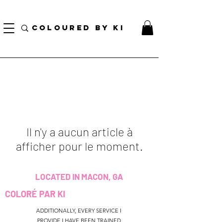
TOTE COSMÉTIQUE PERSONNALISÉ GRATUIT POUR TOUTES LES COMMANDES DE PLUS
DE 70 $!
COLOURED BY KI
Il n'y a aucun article à
afficher pour le moment.
LOCATED IN MACON, GA
COLORÉ PAR KI
ADDITIONALLY, EVERY SERVICE I
PROVIDE I HAVE BEEN TRAINED