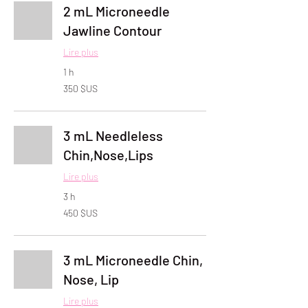
2 mL Microneedle
Jawline Contour
Lire plus
1 h
350
350 $US
dollars
des
États-
Unis
3 mL Needleless
Chin,Nose,Lips
Lire plus
3 h
450
450 $US
dollars
des
États-
Unis
3 mL Microneedle Chin,
Nose, Lip
Lire plus