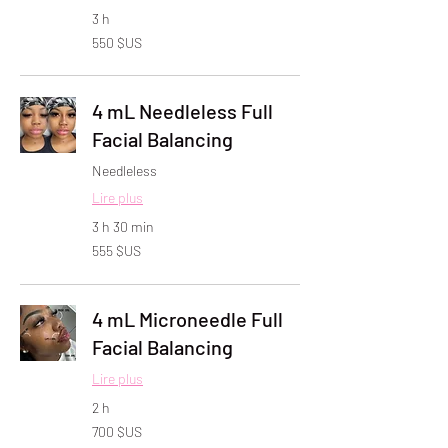
3 h
550
550 $US
dollars
des
États-
Unis
4 mL Needleless Full
Facial Balancing
Needleless
Lire plus
3 h 30 min
555
555 $US
dollars
des
États-
Unis
4 mL Microneedle Full
Facial Balancing
Lire plus
2 h
700
700 $US
dollars
des