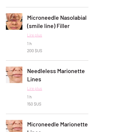
des
États-
Unis
Microneedle Nasolabial
(smile line) Filler
Lire plus
1 h
200
200 $US
dollars
des
États-
Unis
Needleless Marionette
Lines
Lire plus
1 h
150
150 $US
dollars
des
États-
Unis
Microneedle Marionette