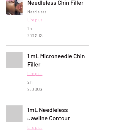
Needleless Chin Filler
Needleless
Lire plus
1 h
200
200 $US
dollars
des
États-
Unis
1 mL Microneedle Chin
Filler
Lire plus
2 h
250
250 $US
dollars
des
États-
Unis
1mL Needleless
Jawline Contour
Lire plus