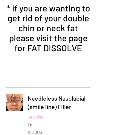
* if you are wanting to
get rid of your double
chin or neck fat
please visit the page
for FAT DISSOLVE
Needleless Nasolabial
(smile line) Filler
Lire plus
1 h
150
150 $US
dollars