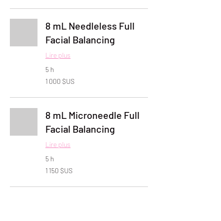
États-
Unis
8 mL Needleless Full
Facial Balancing
Lire plus
5 h
1 000
1 000 $US
dollars
des
États-
Unis
8 mL Microneedle Full
Facial Balancing
Lire plus
5 h
1 150
1 150 $US
dollars
des
États-
Unis