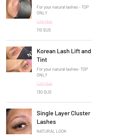
For your natural lashes - TOP
ONLY
Lire plus
110
110 $US
dollars
des
États-
Unis
Korean Lash Lift and
Tint
For your natural lashes- TOP
ONLY
Lire plus
130
130 $US
dollars
des
États-
Unis
Single Layer Cluster
Lashes
NATURAL LOOK