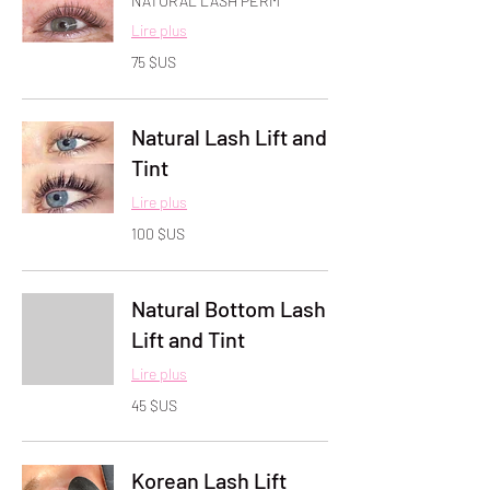
NATURAL LASH PERM
Lire plus
75
75 $US
dollars
des
États-
Unis
Natural Lash Lift and
Tint
Lire plus
100
100 $US
dollars
des
États-
Unis
Natural Bottom Lash
Lift and Tint
Lire plus
45
45 $US
dollars
des
États-
Unis
Korean Lash Lift