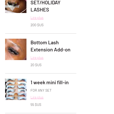
SET/HOLIDAY
LASHES
Lire plus
200
200 $US
dollars
des
États-
Unis
Bottom Lash
Extension Add-on
Lire plus
20
20 $US
dollars
des
États-
Unis
1 week mini fill-in
FOR ANY SET
Lire plus
55
55 $US
dollars
des
États-