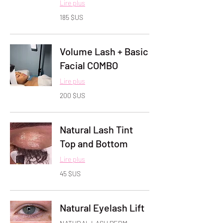
Lire plus
185
185 $US
dollars
des
États-
Unis
Volume Lash + Basic
Facial COMBO
Lire plus
200
200 $US
dollars
des
États-
Unis
Natural Lash Tint
Top and Bottom
Lire plus
45
45 $US
dollars
des
États-
Unis
Natural Eyelash Lift