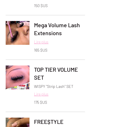
150
150 $US
dollars
des
États-
Unis
Mega Volume Lash
Extensions
Lire plus
165
165 $US
dollars
des
États-
Unis
TOP TIER VOLUME
SET
WISPY "Strip Lash" SET
Lire plus
175
175 $US
dollars
des
États-
Unis
FREE$TYLE