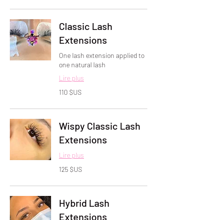
des
États-
Unis
Classic Lash
Extensions
One lash extension applied to
one natural lash
Lire plus
110
110 $US
dollars
des
États-
Unis
Wispy Classic Lash
Extensions
Lire plus
125
125 $US
dollars
des
États-
Unis
Hybrid Lash
Extensions