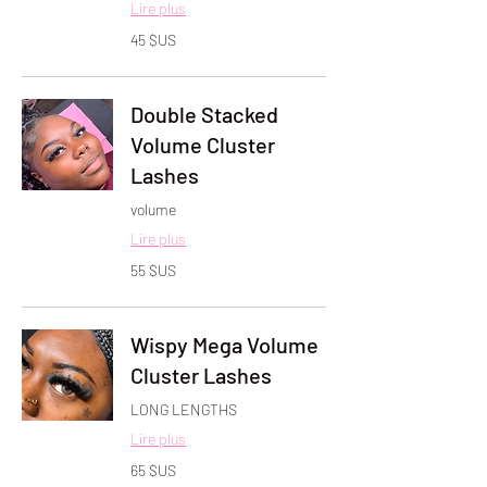
Lire plus
45
45 $US
dollars
des
États-
Unis
Double Stacked
Volume Cluster
Lashes
volume
Lire plus
55
55 $US
dollars
des
États-
Unis
Wispy Mega Volume
Cluster Lashes
LONG LENGTHS
Lire plus
65
65 $US
dollars