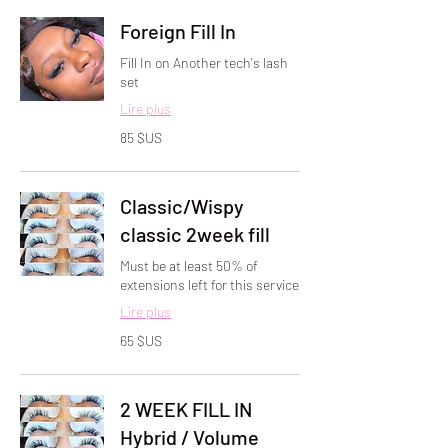
Unis
Foreign Fill In
Fill In on Another tech's lash
set
Lire plus
85
85 $US
dollars
des
États-
Unis
Classic/Wispy
classic 2week fill
Must be at least 50% of
extensions left for this service
Lire plus
65
65 $US
dollars
des
États-
Unis
2 WEEK FILL IN
Hybrid / Volume