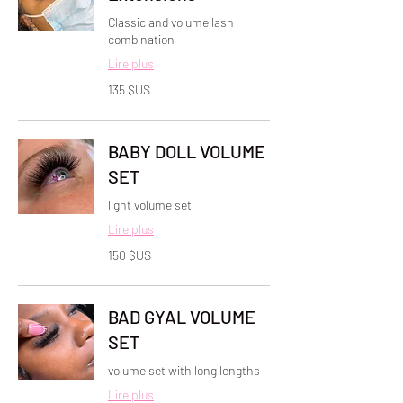
Classic and volume lash
combination
Lire plus
135
135 $US
dollars
des
États-
Unis
BABY DOLL VOLUME
SET
light volume set
Lire plus
150
150 $US
dollars
des
États-
Unis
BAD GYAL VOLUME
SET
volume set with long lengths
Lire plus