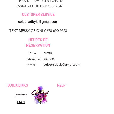
PROVIDE I HAVE BEEN TRAINED
AND/OR CERTIFIED TO PERFORM.
CUSTOMER SERVICE
colouredbyki@gmail.com
TEXT MESSAGE ONLY
678-690-9723
HEURES DE
RÉSERVATION
Sunday CLOSED
Géorgie, États-Unis
Monday-Friday 9AM - 9PM
colouredbyki@gmail.com
Saturday 11AM - 6PM
Dimanche 10h - 21h
Du lundi au vendredi de
QUICK LINKS
HELP
9h à 20h
Reviews
Samedi 9h - 16h
FAQs
How Sezzle Works