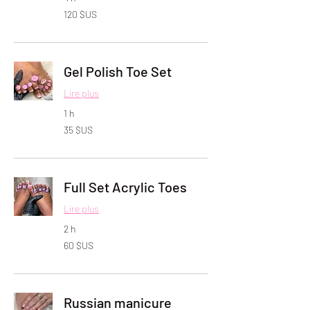
120
120 $US
dollars
des
États-
Unis
Gel Polish Toe Set
Lire plus
1 h
35
35 $US
dollars
des
États-
Unis
Full Set Acrylic Toes
Lire plus
2 h
60
60 $US
dollars
des
États-
Unis
Russian manicure