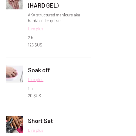
(HARD GEL)
AKA structured manicure aka
hard/builder gel set
Lire plus
2 h
125
125 $US
dollars
des
États-
Unis
Soak off
Lire plus
1 h
20
20 $US
dollars
des
États-
Unis
Short Set
Lire plus