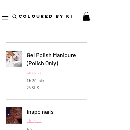
TOTE COSMÉTIQUE PERSONNALISÉ GRATUIT POUR TOUTES LES COMMANDES DE PLUS
DE 70 $!
COLOURED BY KI
Gel Polish Manicure
(Polish Only)
Lire plus
1 h 30 min
25
25 $US
dollars
des
États-
Unis
Inspo nails
Lire plus
4 h