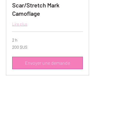
Scar/Stretch Mark
Camoflage
Lire plus
2 h
200
200 $US
dollars
des
États-
Unis
Envoyer une demande