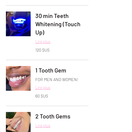
des
États-
Unis
30 min Teeth
Whitening (Touch
Up)
Lire plus
120
120 $US
dollars
des
États-
Unis
1 Tooth Gem
FOR MEN AND WOMEN!
Lire plus
60
60 $US
dollars
des
États-
Unis
2 Tooth Gems
Lire plus