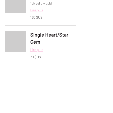
18k yellow gold
Lire plus
130
130 $US
dollars
des
États-
Unis
Single Heart/Star
Gem
Lire plus
70
70 $US
dollars
des
États-
Unis
LOCATED IN MACON, GA
COLORÉ PAR KI
ADDITIONALLY, EVERY SERVICE I
PROVIDE I HAVE BEEN TRAINED
AND/OR CERTIFIED TO PERFORM.