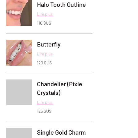
Halo Tooth Outline
Lire plus
110
110 $US
dollars
des
États-
Unis
Butterfly
Lire plus
120
120 $US
dollars
des
États-
Unis
Chandelier (Pixie
Crystals)
Lire plus
125
125 $US
dollars
des
États-
Unis
Single Gold Charm