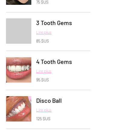
75
75 $US
dollars
des
États-
Unis
3 Tooth Gems
Lire plus
85
85 $US
dollars
des
États-
Unis
4 Tooth Gems
Lire plus
95
95 $US
dollars
des
États-
Unis
Disco Ball
Lire plus
125
125 $US
dollars
des
États-
Unis