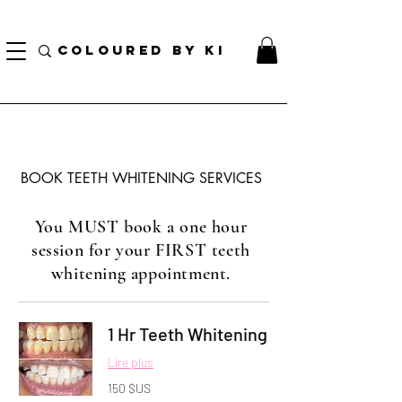
TOTE COSMÉTIQUE PERSONNALISÉ GRATUIT POUR TOUTES LES COMMANDES DE PLUS
DE 70 $!
COLOURED BY KI
BOOK TEETH WHITENING SERVICES
You MUST book a one hour
session for your FIRST teeth
whitening appointment.
1 Hr Teeth Whitening
Lire plus
150
150 $US
dollars