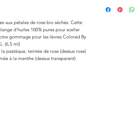
Les commandes seron
Veuillez prévoir 3 à 
jours fériés. Veuille
res aux pétales de rose bio séchés. Cette
traitement et le te
élange d'huiles 100% pures pour sceller
distinctes. Une fois
é votre gommage pour les lèvres Colored By
de suivi, je ne suis
i. (6,5 ml)
ou endommagés. Veui
 la pastèque, teintée de rose (dessus rose)
poste local si vous
votre livraison. Si v
umée à la menthe (dessus transparent)
assurance à votre c
savoir lorsque votr