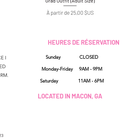
Grad Outfit (Adult Size)
Aperçu rapide
Prix promotionnel
À partir de
25,00 $US
HEURES DE RÉSERVATION
Sunday CLOSED
E I
NED
Monday-Friday 9AM - 9PM
ORM.
Saturday 11AM - 6PM
LOCATED IN MACON, GA
23