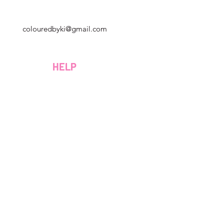
Géorgie, États-Unis
colouredbyki@gmail.com
Dimanche 10h - 21h
Du lundi au vendredi de 9h à 20h
HELP
Samedi 9h - 16h