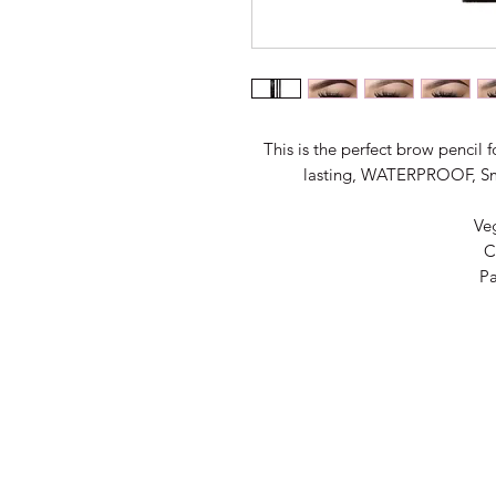
This is the perfect brow pencil 
lasting, WATERPROOF, Smu
Ve
C
Pa