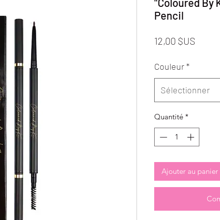
"Coloured By 
Pencil
Prix
12,00 $US
Couleur
*
Sélectionner
Quantité
*
Ajouter au panier
Com