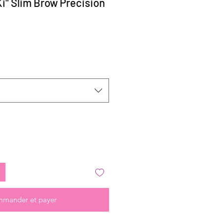
Ki" Slim Brow Precision
mander et payer