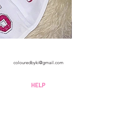
Géorgie, États-Unis
colouredbyki@gmail.com
Dimanche 10h - 21h
Du lundi au vendredi de 9h à 20h
HELP
Samedi 9h - 16h