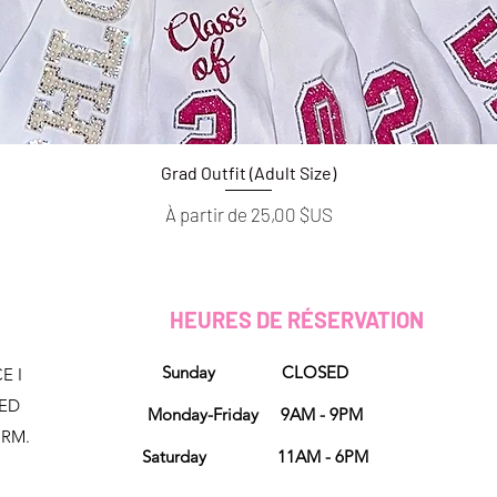
Grad Outfit (Adult Size)
Aperçu rapide
Prix promotionnel
À partir de
25,00 $US
HEURES DE RÉSERVATION
Sunday CLOSED
E I
NED
Monday-Friday 9AM - 9PM
ORM.
Saturday 11AM - 6PM