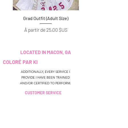
Grad Outfit (Adult Size)
Grad Outfit (Youth S
Prix promotionnel
Prix promotionnel
À partir de
25,00 $US
À partir de
LOCATED IN MACON, GA
COLORÉ PAR KI
ADDITIONALLY, EVERY SERVICE I
PROVIDE I HAVE BEEN TRAINED
AND/OR CERTIFIED TO PERFORM.
CUSTOMER SERVICE
colouredbyki@gmail.com
TEXT MESSAGE ONLY
678-690-9723
HEURES DE
RÉSERVATION