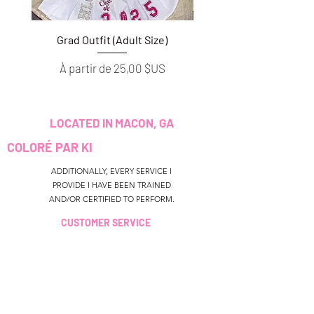
Grad Outfit (Adult Size)
Grad Outfit (Youth S
Prix promotionnel
Prix promotionnel
À partir de
25,00 $US
À partir de
LOCATED IN MACON, GA
COLORÉ PAR KI
ADDITIONALLY, EVERY SERVICE I
PROVIDE I HAVE BEEN TRAINED
AND/OR CERTIFIED TO PERFORM.
CUSTOMER SERVICE
colouredbyki@gmail.com
TEXT MESSAGE ONLY
678-690-9723
HEURES DE
RÉSERVATION