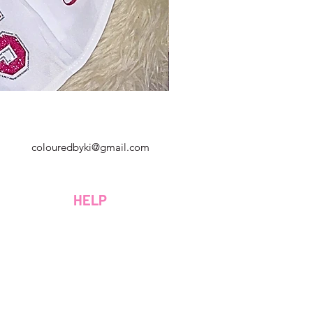
Géorgie, États-Unis
colouredbyki@gmail.com
Dimanche 10h - 21h
Du lundi au vendredi de 9h à 20h
HELP
Samedi 9h - 16h