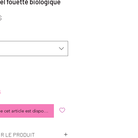
el fouetté biologique
Prix
$
promotionnel
k
e cet article est disponible
R LE PRODUIT