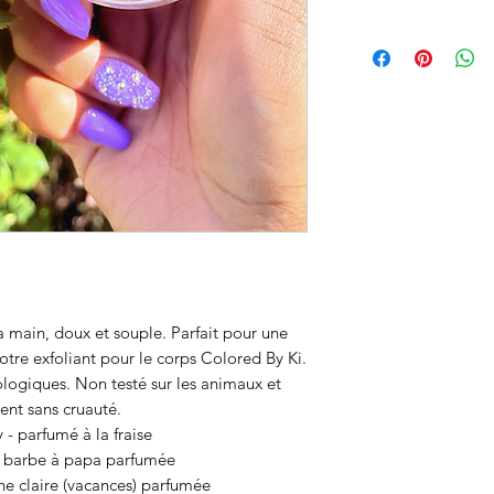
Pink P * $$ y est un
de karité.
Let That Mango est 
beurre de mangue.
la main, doux et souple. Parfait pour une
otre exfoliant pour le corps Colored By Ki.
ologiques. Non testé sur les animaux et
ent sans cruauté.
y - parfumé à la fraise
 barbe à papa parfumée
he claire (vacances) parfumée