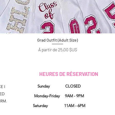
Grad Outfit (Adult Size)
Aperçu rapide
Prix promotionnel
À partir de
25,00 $US
HEURES DE RÉSERVATION
Sunday CLOSED
E I
NED
Monday-Friday 9AM - 9PM
ORM.
Saturday 11AM - 6PM