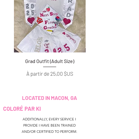
Grad Outfit (Adult Size)
Grad Outfit (Youth S
Prix promotionnel
Prix promotionnel
À partir de
25,00 $US
À partir de
LOCATED IN MACON, GA
COLORÉ PAR KI
ADDITIONALLY, EVERY SERVICE I
PROVIDE I HAVE BEEN TRAINED
AND/OR CERTIFIED TO PERFORM.